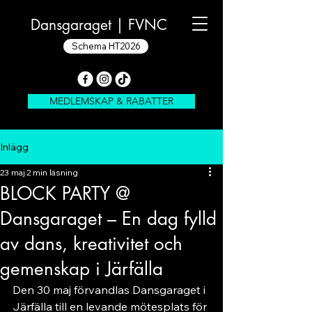
Dansgaraget |
FVNC
Schema HT2026
MEDLEMSKAP & RABATTER
Inlägg
23 maj
2 min läsning
BLOCK PARTY @
Dansgaraget – En dag fylld
av dans, kreativitet och
gemenskap i Järfälla
Den 30 maj förvandlas Dansgaraget i 
Järfälla till en levande mötesplats för 