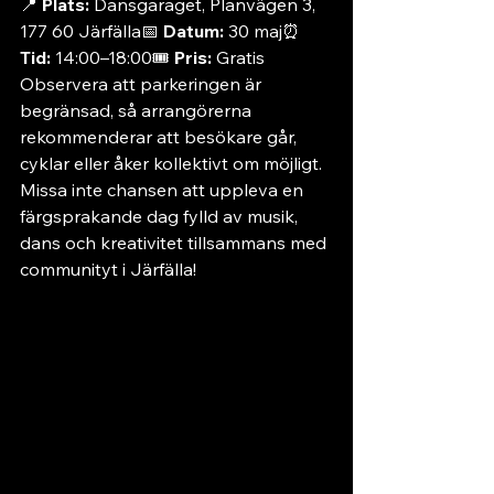
📍 
Plats:
 Dansgaraget, Planvägen 3, 
177 60 Järfälla📅 
Datum:
 30 maj⏰ 
Tid:
 14:00–18:00🎟️ 
Pris:
 Gratis
Observera att parkeringen är 
begränsad, så arrangörerna 
rekommenderar att besökare går, 
cyklar eller åker kollektivt om möjligt.
Missa inte chansen att uppleva en 
färgsprakande dag fylld av musik, 
dans och kreativitet tillsammans med 
communityt i Järfälla!