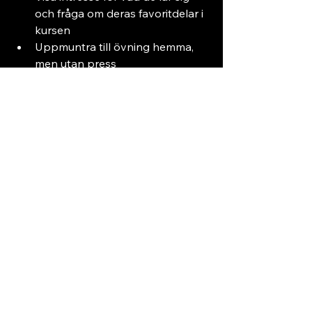
och fråga om deras favoritdelar i 
kursen
Uppmuntra till övning hemma, 
men utan press
Följ med på dansuppvisningar 
eller prova att dansa tillsammans
Prata om vikten av att ha roligt 
och uttrycka sig själv
Genom att vara engagerad hjälper 
du barnet att känna sig trygg och 
motiverad.