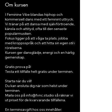
Om kursen
I Feminine Vibe blandas hiphop och
kommersiell dans med ett feminint uttryck.
Vi tränar på att dansa med självförtroende,
känsla och attityd, ofta till den senaste
populärmusiken.
Fokus ligger på att våga ta plats, jobba
med kroppsspråk och att hitta sin egen stil i
rörelserna.
Kursen ger dansglädje, energi och en härlig
gemenskap.
Gratis prova på!
Testa ett tillfälle helt gratis under terminen.
Starta när du vill!
Du kan ansluta dig när som helst under
terminen.
Maila oss på info@fvnc.studio så räknar vi
ut priset för de kvarvarande tillfällena.
En terminsavgift hos oss innehåller: