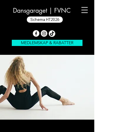
Dansgaraget |
FVNC
Schema HT2026
MEDLEMSKAP & RABATTER