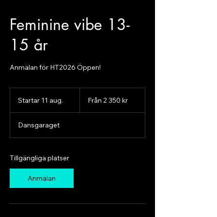
Feminine vibe 13-
15 år
Anmälan för HT2026 Öppen!
Från
2 350
Startar 11 aug.
S
Från 2 350 kr
svenska
kronor
t
a
Dansgaraget
r
t
a
r
Tillgängliga platser
1
1
Anmälan
a
u
g
.