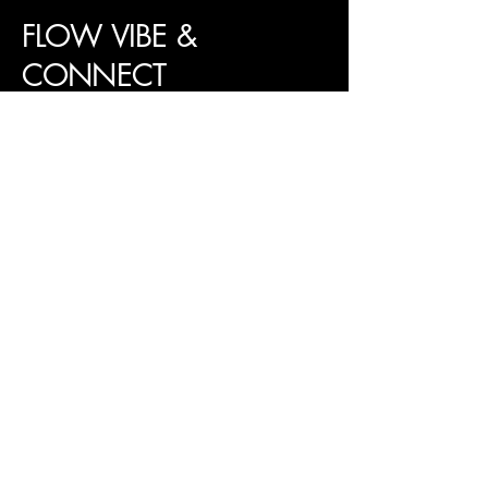
FLOW VIBE &
CONNECT
Dans & Kulturförening
073 640 82 08
info@fvnc.studio
Org:nr
802553-8383
Planvägen 3
177 60 Järfälla
Sekretesspolicy
Stadgar