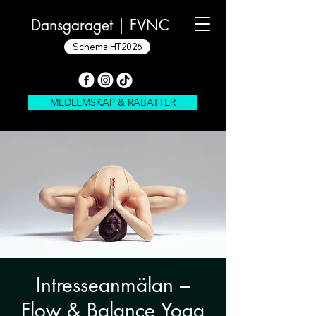
Dansgaraget |
FVNC
Schema HT2026
MEDLEMSKAP & RABATTER
Intresseanmälan –
Flow & Balance Yoga