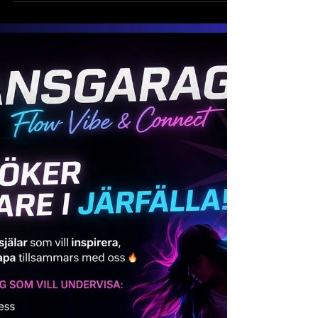
en levande mötesplats för alla som älskar rörelse,
musik, kreativitet och gemenskap. Mellan kl.
14:00–18:00 arrangeras BLOCK PARTY – Flow •
Vibe • Connect, där barn, ungdomar och vuxna
bjuds in till en eftermiddag fylld av gratis
aktiviteter och härlig energi. Det bästa av allt?
Alla aktiviteter är helt gratis! Ett program fullt av
dans och rörelse Under dagen erbjuds flera olika
danspass och aktiviteter för olika åldrar och n