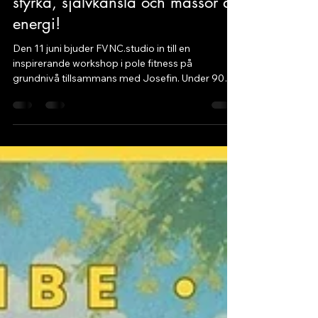
Pole fitness för nybörjare –
styrka, självkänsla och massor av
energi!
Den 11 juni bjuder FVNC.studio in till en
inspirerande workshop i pole fitness på
grundnivå tillsammans med Josefin. Under 90
minuter får du upptäcka en träningsform som
kombinerar styrka, smidighet och självförtroende
– samtidigt som du har riktigt kul! Workshopen
passar perfekt för nybörjare och inga
förkunskaper krävs. Fokus ligger på att lära sig
grunderna i en trygg och peppande miljö där alla
får utvecklas i sin egen takt. Pole fitness handlar
inte om att kunna prestera