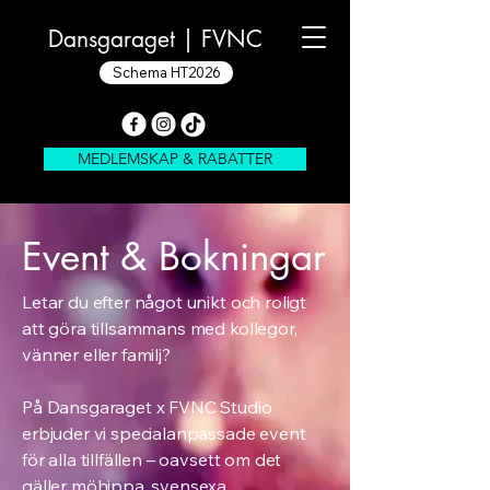
Dansgaraget |
FVNC
Schema HT2026
MEDLEMSKAP & RABATTER
Event & Bokningar
Letar du efter något unikt och roligt
att göra tillsammans med kollegor,
vänner eller familj?
På Dansgaraget x FVNC Studio
erbjuder vi specialanpassade event
för alla tillfällen – oavsett om det
gäller möhippa, svensexa,