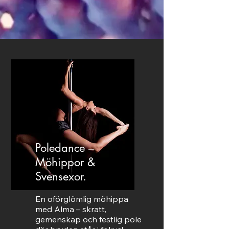
Poledance –
Möhippor &
Svensexor.
En oförglömlig möhippa
med Alma – skratt,
gemenskap och festlig pole