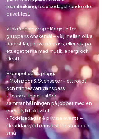
teambuilding, födelsedagsfirande eller
privat fest.
Vi skräddarsyr upplägget efter
gruppens önskemål – välj mellan olika
dansstilar, prova på-pass, eller skapa
ett eget tema med musik, energi och
skratt!
Exempel på upplägg:
• Möhippor & Svensexor – ett roligt
och minnesvärt danspass!
• Teambuilding – stärk
sammanhållningen på jobbet med en
energifylld aktivitet.
• Födelsedagar & privata events –
skräddarsydd dansfest för stora och
små.