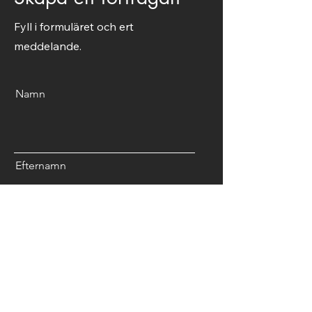
Fyll i formuläret och ert
meddelande.
Namn
Efternamn
Email