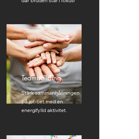
där bruden står i fokus!
Teambuilding
Stärk sammanhållningen
på jobbet med en
energifylld aktivitet.