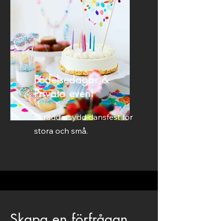
Födelsedagar &
Privata event
Skräddarsydd dansfest för
stora och små.
Skapa en förfrågan