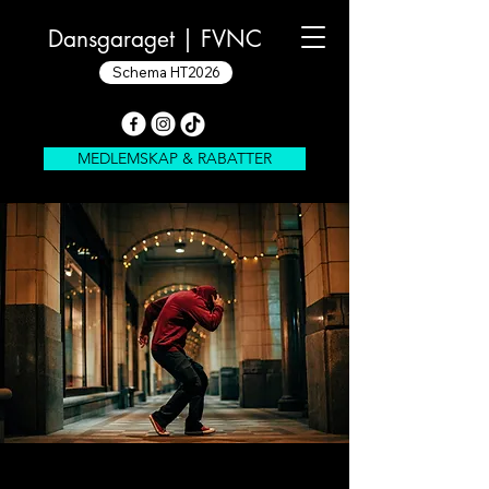
Dansgaraget |
FVNC
Schema HT2026
MEDLEMSKAP & RABATTER