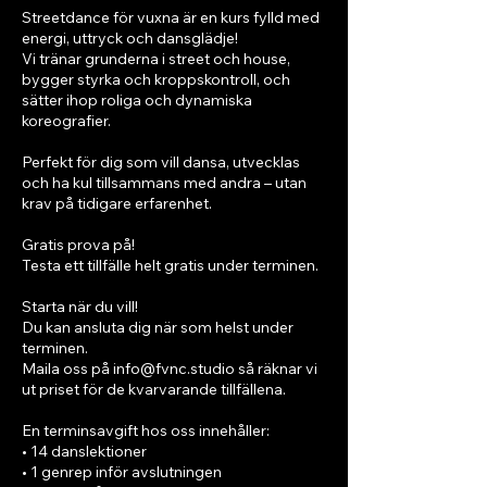
Streetdance för vuxna är en kurs fylld med
energi, uttryck och dansglädje!
Vi tränar grunderna i street och house,
bygger styrka och kroppskontroll, och
sätter ihop roliga och dynamiska
koreografier.
Perfekt för dig som vill dansa, utvecklas
och ha kul tillsammans med andra – utan
krav på tidigare erfarenhet.
Gratis prova på!
Testa ett tillfälle helt gratis under terminen.
Starta när du vill!
Du kan ansluta dig när som helst under
terminen.
Maila oss på info@fvnc.studio så räknar vi
ut priset för de kvarvarande tillfällena.
En terminsavgift hos oss innehåller:
• 14 danslektioner
• 1 genrep inför avslutningen