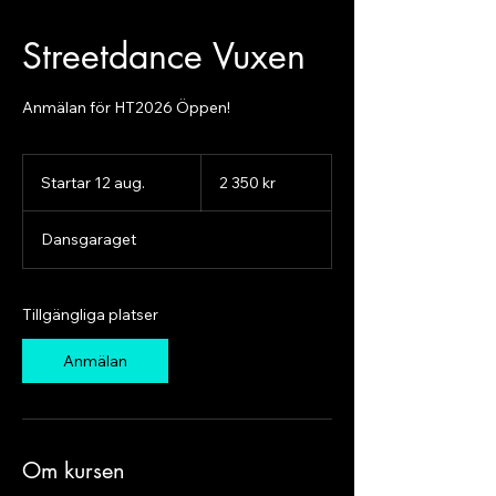
Streetdance Vuxen
Anmälan för HT2026 Öppen!
2 350
svenska
Startar 12 aug.
S
2 350 kr
kronor
t
a
Dansgaraget
r
t
a
r
Tillgängliga platser
1
2
Anmälan
a
u
g
.
Om kursen