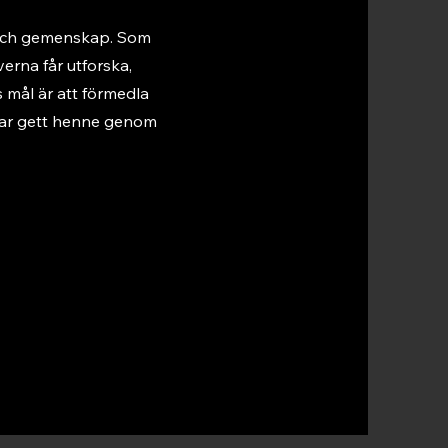
t och gemenskap. Som
erna får utforska,
 mål är att förmedla
har gett henne genom