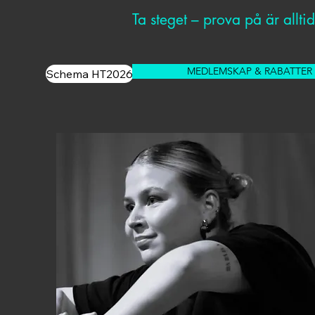
Ta steget – prova på är allti
FVNC
MEDLEMSKAP & RABATTER
Schema HT2026