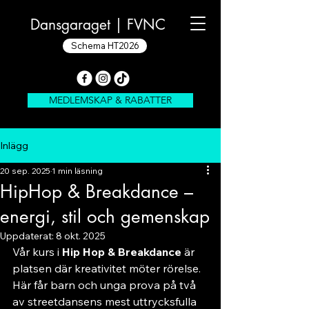
Dansgaraget |
FVNC
Schema HT2026
MEDLEMSKAP & RABATTER
Inlägg
20 sep. 2025
1 min läsning
HipHop & Breakdance –
energi, stil och gemenskap
Uppdaterat:
8 okt. 2025
Vår kurs i 
Hip Hop & Breakdance
 är 
platsen där kreativitet möter rörelse. 
Här får barn och unga prova på två 
av streetdansens mest uttrycksfulla 