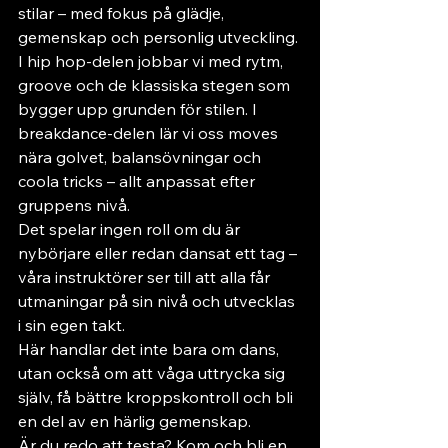
stilar – med fokus på glädje, 
gemenskap och personlig utveckling.
I hip hop-delen jobbar vi med rytm, 
groove och de klassiska stegen som 
bygger upp grunden för stilen. I 
breakdance-delen lär vi oss moves 
nära golvet, balansövningar och 
coola tricks – allt anpassat efter 
gruppens nivå.
Det spelar ingen roll om du är 
nybörjare eller redan dansat ett tag – 
våra instruktörer ser till att alla får 
utmaningar på sin nivå och utvecklas 
i sin egen takt.
Här handlar det inte bara om dans, 
utan också om att våga uttrycka sig 
själv, få bättre kroppskontroll och bli 
en del av en härlig gemenskap.
Är du redo att testa? Kom och bli en 